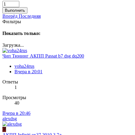
Выполнить
Вперёд
Последняя
Фильтры
Показать только:
Загрузка...
Чип Тюнинг АКПП Passat b7 dsg dq200
voha24rus
Вчера в 20:01
Ответы
1
Просмотры
40
Вчера в 20:46
alexdsg
G
АКПП Infiniti ex37 2010 3.7л