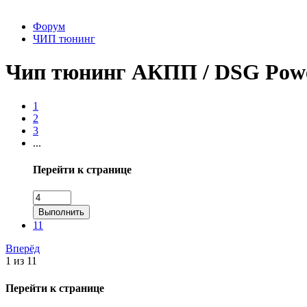
Форум
ЧИП тюнинг
Чип тюнинг АКПП / DSG Powe
1
2
3
...
Перейти к странице
Выполнить
11
Вперёд
1 из 11
Перейти к странице