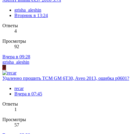
grisha_aleshin
Вторник в 13:24
Ответы
4
Просмотры
92
Вчера в 09:28
grisha_aleshin
G
Удаленно прошить TCM GM 6T30, Aveo 2013, ошибка p0601?
recar
Вчера в 07:45
Ответы
1
Просмотры
57