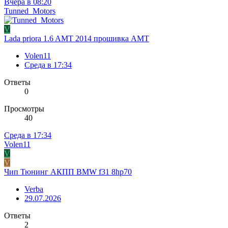
Вчера в 08:20
Tunned_Motors
V
Lada priora 1.6 AMT 2014 прошивка AMT
Volen11
Среда в 17:34
Ответы
0
Просмотры
40
Среда в 17:34
Volen11
V
V
Чип Тюнинг АКПП BMW f31 8hp70
Verba
29.07.2026
Ответы
2