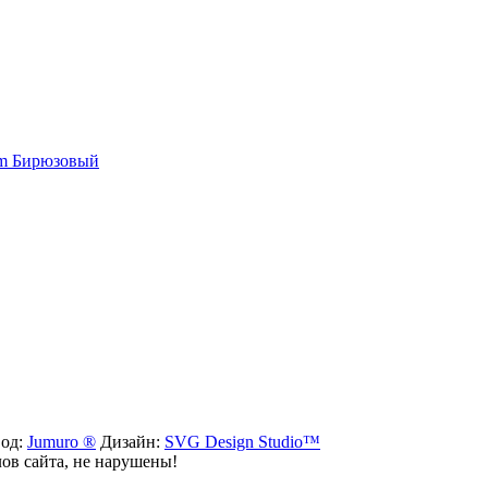
um Бирюзовый
вод:
Jumuro ®
Дизайн:
SVG Design Studio™
лов сайта, не нарушены!