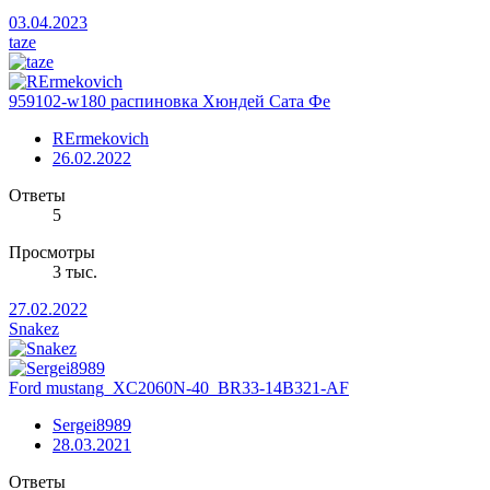
03.04.2023
taze
959102-w180 распиновка Хюндей Сата Фе
RErmekovich
26.02.2022
Ответы
5
Просмотры
3 тыс.
27.02.2022
Snakez
Ford mustang_XC2060N-40_BR33-14B321-AF
Sergei8989
28.03.2021
Ответы