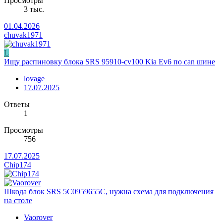
Просмотры
3 тыс.
01.04.2026
chuvak1971
L
Ищу распиновку блока SRS 95910-cv100 Kia Ev6 по can шине
lovage
17.07.2025
Ответы
1
Просмотры
756
17.07.2025
Chip174
Шкода блок SRS 5C0959655C, нужна схема для подключения
на столе
Vaorover