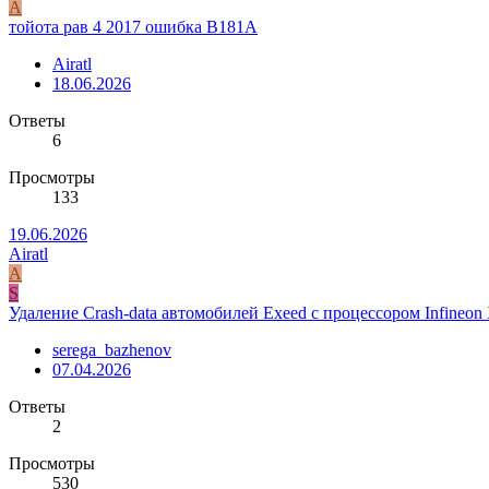
A
тойота рав 4 2017 ошибка B181A
Airatl
18.06.2026
Ответы
6
Просмотры
133
19.06.2026
Airatl
A
S
Удаление Crash-data автомобилей Exeed с процессором Infineo
serega_bazhenov
07.04.2026
Ответы
2
Просмотры
530