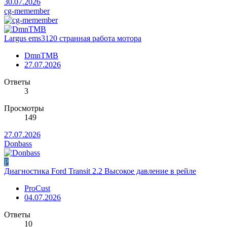
30.07.2026
cg-memember
Largus ems3120 странная работа мотора
DmnTMB
27.07.2026
Ответы
3
Просмотры
149
27.07.2026
Donbass
P
Диагностика Ford Transit 2.2 Высокое давление в рейле
ProCust
04.07.2026
Ответы
10