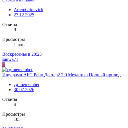
ArtemGrinevich
27.12.2025
Ответы
9
Просмотры
1 тыс.
Воскресенье в 20:23
sanwa71
S
Ищу дамп АБС Рено Дастер2 2.0 Механика Полный привод
cg-memember
30.07.2026
Ответы
4
Просмотры
105