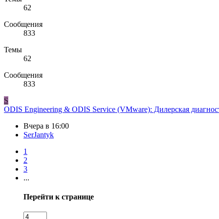
62
Сообщения
833
Темы
62
Сообщения
833
S
ODIS Engineering & ODIS Service (VMware): Дилерская диагн
Вчера в 16:00
SerJantyk
1
2
3
...
Перейти к странице