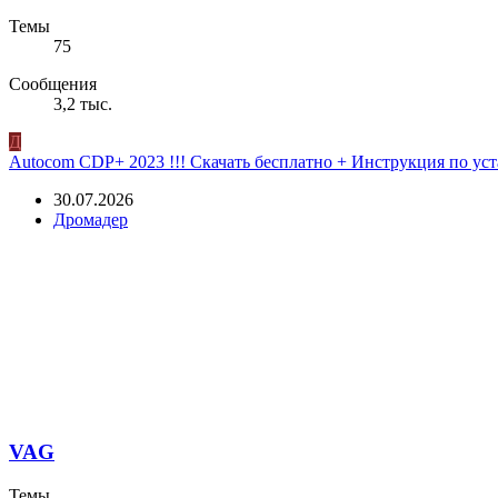
Темы
75
Сообщения
3,2 тыс.
Д
Autocom CDP+ 2023 !!! Скачать бесплатно + Инструкция по устан
30.07.2026
Дромадер
VAG
Темы