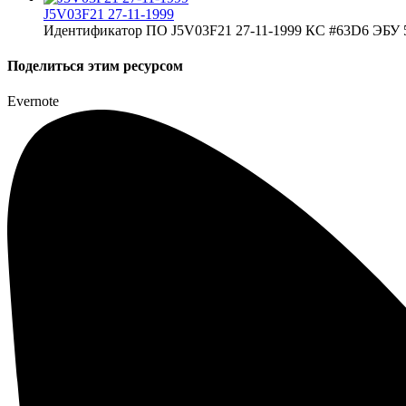
J5V03F21 27-11-1999
Идентификатор ПО J5V03F21 27-11-1999 КС #63D6 ЭБУ 5
Поделиться этим ресурсом
Evernote