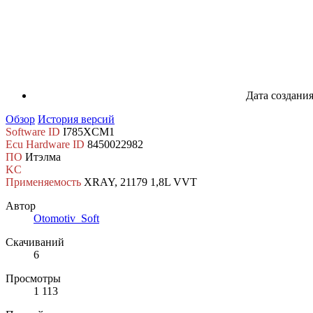
Дата создани
Обзор
История версий
Software ID
I785XCM1
Ecu Hardware ID
8450022982
ПО
Итэлма
KC
Применяемость
XRAY, 21179 1,8L VVT
Автор
Otomotiv_Soft
Скачиваний
6
Просмотры
1 113