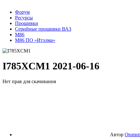
Форум
Ресурсы
Прошивки
Серийные прошивки ВАЗ
M86
М86 ПО «Итэлма»
I785XCM1
2021-06-16
Нет прав для скачивания
Автор
Otomot