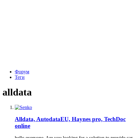
Форум
Теги
alldata
Alldata, AutodataEU, Haynes pro, TechDoc
online
hello everyone. Are you looking for a solution to provide car