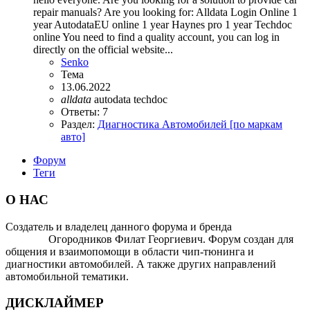
repair manuals? Are you looking for: Alldata Login Online 1
year AutodataEU online 1 year Haynes pro 1 year Techdoc
online You need to find a quality account, you can log in
directly on the official website...
Senko
Тема
13.06.2022
alldata
autodata
techdoc
Ответы: 7
Раздел:
Диагностика Автомобилей [по маркам
авто]
Форум
Теги
О НАС
Создатель и владелец данного форума и бренда
OTOMOTIV-
FORUM
Огородников Филат Георгиевич. Форум создан для
общения и взаимопомощи в области чип-тюнинга и
диагностики автомобилей. А также других направлений
автомобильной тематики.
ДИСКЛАЙМЕР