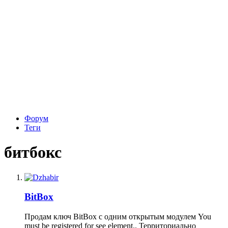
Форум
Теги
битбокс
BitBox
Продам ключ BitBox с одним открытым модулем You
must be registered for see element.. Территориально