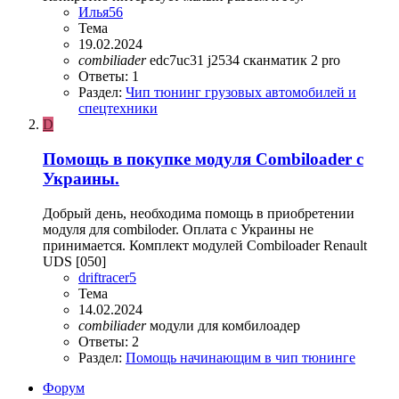
Илья56
Тема
19.02.2024
combiliader
edc7uc31
j2534
сканматик 2 pro
Ответы: 1
Раздел:
Чип тюнинг грузовых автомобилей и
спецтехники
D
Помощь в покупке модуля Combiloader с
Украины.
Добрый день, необходима помощь в приобретении
модуля для combiloder. Оплата с Украины не
принимается. Комплект модулей Combiloader Renault
UDS [050]
driftracer5
Тема
14.02.2024
combiliader
модули для комбилоадер
Ответы: 2
Раздел:
Помощь начинающим в чип тюнинге
Форум