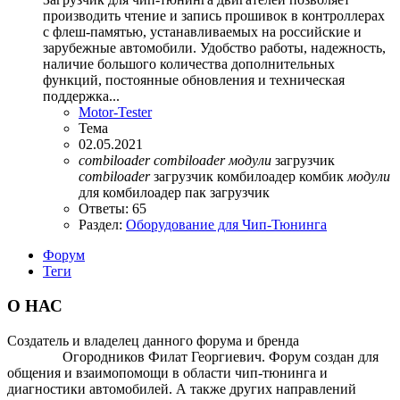
производить чтение и запись прошивок в контроллерах
с флеш-памятью, устанавливаемых на российские и
зарубежные автомобили. Удобство работы, надежность,
наличие большого количества дополнительных
функций, постоянные обновления и техническая
поддержка...
Motor-Tester
Тема
02.05.2021
combiloader
combiloader
модули
загрузчик
combiloader
загрузчик комбилоадер
комбик
модули
для комбилоадер
пак загрузчик
Ответы: 65
Раздел:
Оборудование для Чип-Тюнинга
Форум
Теги
О НАС
Создатель и владелец данного форума и бренда
OTOMOTIV-
FORUM
Огородников Филат Георгиевич. Форум создан для
общения и взаимопомощи в области чип-тюнинга и
диагностики автомобилей. А также других направлений