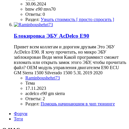
30.06.2024
bmw
e90
mvs70
Ответы: 0
Раздел:
Узнать стоимость [ просто спросить ]
Блокировка ЭБУ AcDelco E90
Привет всем коллегам и дорогим друзьям Это ЭБУ
AcDelco E90. Я хочу прочитать, но микро ЭБУ
заблокирован Веди меня Какой программист сможет
взломать или открыть замок этого ЭБУ, чтобы прочитать
файл? OEM модуль управления двигателем E90 ECU
GM Sierra 1500 Silverado 1500 5.3L 2019 2020
Raminboushehri73
Тема
17.11.2023
acdelco
e90
gm sierra
Ответы: 2
Раздел:
Помощь начинающим в чип тюнинге
Форум
Теги