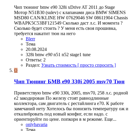
Чип тюнинг bmw e90 328i xDrive AT 2011 до Stage
Мотор N51B30 (sulev) с клапанами диса BMW SIMENS
MSD80 CAN/KLINE HW 07629046 SW 08611904 Chassis
WBAPK5C53BF121549 Сколько даст л.с. И момента ?
Сколько будет стоить ? У меня есть своя прошивка,
требуется накатит тюн на него
Blerr
Тема
20.08.2024
328i
bmw
e90
n51
n52
stage1
tune
Ответы: 2
Раздел:
Узнать стоимость [ просто спросить ]
O
Чип Тюнинг БМВ e90 330i 2005 msv70 Тюн
Приветствую bmw e90 330i, 2005, msv70, 258 л.с. родной
е2 закодирован По железу стоят равнодлинные
коллектора, сам двигатель с рестайлинга е70. К работе
замечаний нету Хотелось бы понизить температуру ож и
откалибровать под новый конфиг, если надо. с
ориентируйте по цене. попкорн в м режиме. Еще...
onlybavaria
Тема