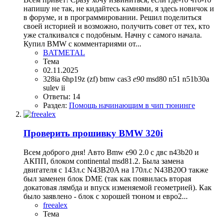
напишу не так, не кидайтесь камнями, я здесь новичок и
в форуме, и в программировании. Решил поделиться
своей историей и возможно, получить совет от тех, кто
уже сталкивался с подобным. Начну с самого начала.
Купил BMW с комментариями от...
BATMETAL
Тема
02.11.2025
328ia
6hp19z (zf)
bmw
cas3
e90
msd80
n51
n51b30a
sulev ii
Ответы: 14
Раздел:
Помощь начинающим в чип тюнинге
Проверить прошивку BMW 320i
Всем доброго дня! Авто Bmw e90 2.0 с двс n43b20 и
АКПП, блоком continental msd81.2. Была замена
двигателя с 143л.с N43B20A на 170л.с N43B20O также
был заменен блок DME (так как появилась вторая
докатовая лямбда и впуск изменяемой геометрией). Как
было заявлено - блок с хорошей тюном и евро2...
freealex
Тема