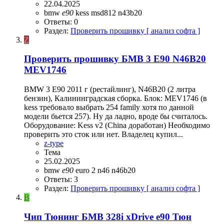
22.04.2025
bmw
e90
kess
msd812
n43b20
Ответы: 0
Раздел:
Проверить прошивку [ анализ софта ]
Z
Проверить прошивку БМВ 3 E90 N46B20
MEV1746
BMW 3 E90 2011 г (рестайлинг), N46B20 (2 литра
бензин), Калининградская сборка. Блок: MEV1746 (в
kess требовало выбрать 254 family хотя по данной
модели бьется 257). Ну да ладно, вроде бы считалось.
Оборудование: Kess v2 (China доработан) Необходимо
проверить это сток или нет. Владелец купил...
z-type
Тема
25.02.2025
bmw
e90
euro 2
n46
n46b20
Ответы: 3
Раздел:
Проверить прошивку [ анализ софта ]
B
Чип Тюнинг БМВ 328i xDrive e90 Тюн