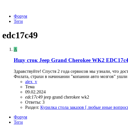
Форум
Теги
edc17c49
A
Ищу сток Jeep Grand Cherokee WK2 EDC17c4
Здравствуйте! Спустя 2 года сервисов мы узнали, что д
Филата, страхи в начинании "копании авто мозгов" ушли 
alex_v
Тема
09.02.2024
edc17c49
jeep grand cherokee
wk2
Ответы: 3
Раздел:
Курилка стола заказов [ любые иные вопрос
Форум
Теги