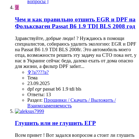
вопросы ]
✞
Чем и как правильно отшить EGR и DPF на
Фольксваген Passat B6 1.9 TDI BLS 2008 год
Здравствуйте, добрые люди! ? Нуждаюсь в помощи
специалистов, собираюсь удалить экологию: EGR и DPF
на Passat B6 1.9 TDI BLS 2008г. Это автомобиль моего
отца, возможности решить эту задачу на СТО пока нет, у
нас в Украине сейчас беда, далеко ехать от дома опасно
для жизни, а фильтр DPF забит...
✞?a????a?
Тема
23.09.2025
dpf
egr
passat b6 1.9 tdi bls
Ответы: 13
Раздел:
Прошивки / Скачать / Выложить /
Взаимозаменяемость
Глушить или не глушить ЕГР
Всем привет ! Вот задался вопросом а стоит ли глушить