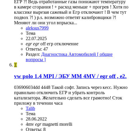
ЕГР ?! Ведь отработанные газы понижают температуру
в камере сгорания ! + расход меньше + прогрев ! Хотя по
классике вырезая сажевый и Егр отключают ! В чем тут
подвох ?! ) p.s. возможно ответят калибровщики ?!
Меняют ли они угол впрыска...
aleksus7999
Тема
22.07.2025
egr
egr
off
егр отключение
Ответы: 47
Раздел:
Диагностика Автомобилей [ общие
вопросы ]
T
vw polo 1.4 MPI / ЭБУ MM 4MV / egr off , e2.
036906034dd 4448 Такой софт. Запись через кесс. Нужно
правильно отключить ЕГР и убрать контроль
катализатора. Желательно сделать все грамотно! Сток
приложу в течении часа
Talib
Тема
28.06.2022
4mv
egr
magnetti morelli
Ответы: 8