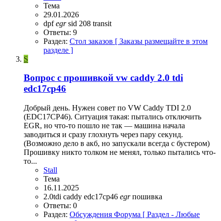
Тема
29.01.2026
dpf
egr
sid 208
transit
Ответы: 9
Раздел:
Стол заказов [ Заказы размещайте в этом
разделе ]
S
Вопрос с прошивкой vw caddy 2.0 tdi
edc17cp46
Добрый день. Нужен совет по VW Caddy TDI 2.0
(EDC17CP46). Ситуация такая: пытались отключить
EGR, но что-то пошло не так — машина начала
заводиться и сразу глохнуть через пару секунд.
(Возможно дело в акб, но запускали всегда с бустером)
Прошивку никто толком не менял, только пытались что-
то...
Stall
Тема
16.11.2025
2.0tdi
caddy
edc17cp46
egr
пошивка
Ответы: 0
Раздел:
Обсуждения Форума [ Раздел - Любые