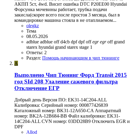
АКПП 5ст, 4wd. Висит ошибка DTC P20EE00 Hyundai
Форсунка мочевины работает, трубка подачи
закисла(скорее всего после простоя 3 месяца, был в
командировке машина стояла в не отаплиаемом...
olegkz
Тема
08.05.2026
adblue
adblue off
d4cb
dpf
dpf off
egr
egr
off
grand
starex
hyundai grand starex
stage 1
Ответы: 2
Раздел:
Помощь начинающим в чип тюнинге
A
Выполнено
Чип Тюнинг Форд Transit 2015
год SId 208 Удаление сажевого фильтра
Отключение ЕГР
Добрый день Версия ПО: EK31-14C204-ALL
Калибровка: Серийный номер: 000877426839
Каталожный номер: BK31-12A650-CA Аппаратный
номер: BK2A-12B684-BB Файл калибровки: EK31-
14C204-ALL CVN номер: 03DD28B9 Отключить EGR и
DPF
Allod