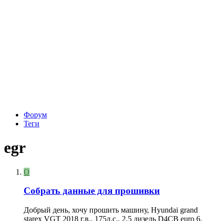
Форум
Теги
egr
O
Собрать данные для прошивки
Добрый день, хочу прошить машину, Hyundai grand
starex VGT 2018 г.в., 175л.с., 2,5 дизель D4CB euro 6,