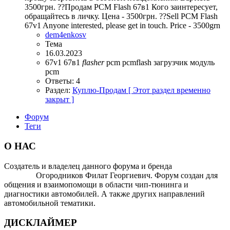
3500грн. ??Продам PCM Flash 67в1 Кого заинтересует,
обращайтесь в личку. Цена - 3500грн. ??Sell PCM Flash
67v1 Anyone interested, please get in touch. Price - 3500grn
dem4enkosv
Тема
16.03.2023
67v1
67в1
flasher
pcm
pcmflash
загрузчик
модуль
pcm
Ответы: 4
Раздел:
Куплю-Продам [ Этот раздел временно
закрыт ]
Форум
Теги
О НАС
Создатель и владелец данного форума и бренда
OTOMOTIV-
FORUM
Огородников Филат Георгиевич. Форум создан для
общения и взаимопомощи в области чип-тюнинга и
диагностики автомобилей. А также других направлений
автомобильной тематики.
ДИСКЛАЙМЕР