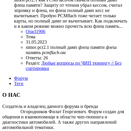
флеш памяти? Защиту от чтения убрал кессом, считал
эпромку и флеш, но флеш полный дамп кесс не
вычитывает. Пробую PCMflach тоже читает только
карты, но полный дамп не вычитывает. Как подключать
и в каком режиме можно прочесть всю флеш память...
Oracl1906
Тема
31.05.2023
simos pcr2.1
полный дамп
флеш
памяти
флеш
память
pcmflach-ом
Ответы: 26
Раздел:
Любые вопросы по ЧИП тюнингу // Без
сортировки
Форум
Теги
О НАС
Создатель и владелец данного форума и бренда
OTOMOTIV-
FORUM
Огородников Филат Георгиевич. Форум создан для
общения и взаимопомощи в области чип-тюнинга и
диагностики автомобилей. А также других направлений
автомобильной тематики.