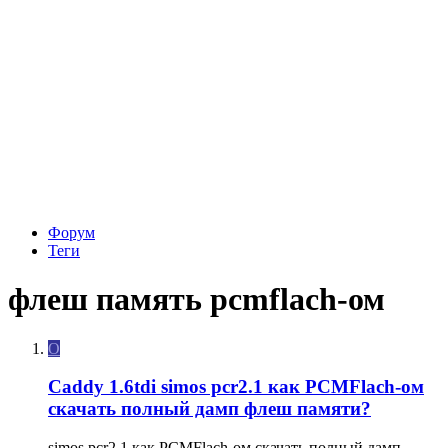
Форум
Теги
флеш память pcmflach-ом
O
Caddy 1.6tdi simos pcr2.1 как PCMFlach-ом
скачать полный дамп флеш памяти?
simos pcr2.1 как PCMFlach-ом скачать полный дамп