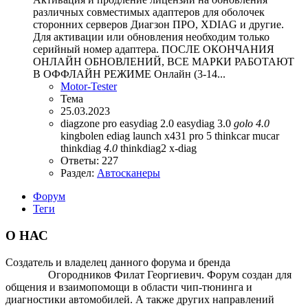
различных совместимых адаптеров для оболочек
сторонних серверов Диагзон ПРО, XDIAG и другие.
Для активации или обновления необходим только
серийный номер адаптера. ПОСЛЕ ОКОНЧАНИЯ
ОНЛАЙН ОБНОВЛЕНИЙ, ВСЕ МАРКИ РАБОТАЮТ
В ОФФЛАЙН РЕЖИМЕ Онлайн (3-14...
Motor-Tester
Тема
25.03.2023
diagzone pro
easydiag 2.0
easydiag 3.0
golo
4.0
kingbolen ediag
launch x431 pro 5
thinkcar mucar
thinkdiag
4.0
thinkdiag2
x-diag
Ответы: 227
Раздел:
Автосканеры
Форум
Теги
О НАС
Создатель и владелец данного форума и бренда
OTOMOTIV-
FORUM
Огородников Филат Георгиевич. Форум создан для
общения и взаимопомощи в области чип-тюнинга и
диагностики автомобилей. А также других направлений