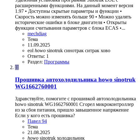
расширенными функциями. На данный момент версия
1.97 • Доступны скрытые параметры и функции •
Скорость можно изменять больше 90 • Можно удалять
исторические ошибки в блоке двигателя • Открыты
функции считывания параметров с блока ECAS •...
mechdiag
Тема
11.09.2025
eol
howo
sinotruk
синотрак
ситрак
хово
Ответы: 1
Раздел:
Программы
П
Прошивка автохолодильника howo sinotruk
WG1662760001
Здравствуйте, помогите с прошивкой автохолодильника
howo sinotruk WG1662760001 Сгорел микроконтроллер
из за сбоя питания, пришло завышенное напряжение
Если у кого есть прошивка?
Павел 94
Тема
21.08.2025
howo
sinotruk
холодильник