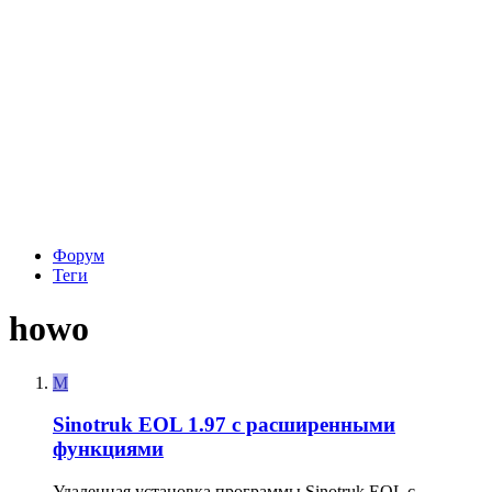
Форум
Теги
howo
M
Sinotruk EOL 1.97 с расширенными
функциями
Удаленная установка программы Sinotruk EOL с