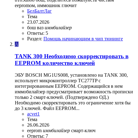
eepromом, иммошник глючит
БелБалтЛаг
Тема
23.07.2026
бош
ваз
иммбилайзер
Ответы: 5
Раздел:
Помощь начинающим в чип тюнинге
A
TANK 300 Необходимо скорректировать в
EEPROM количество ключей
ЭБУ BOSCH MG1US008, установлено на TANK 300,
использует микроконтроллер TC277TP с
интегрированным EEPROM. Содержащийся в нем
иммобилайзер предусматривает возможность прописки
только 2 смарт-ключей. (Подтверждено ОД.)
Необходимо скорректировать это ограничение хотя бы
до 3 ключей. Файл EEPROM...
acvet1
Тема
26.06.2026
eeprom
иммбилайзер
смарт-ключ
Ответы: 7