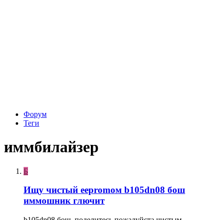
Форум
Теги
иммбилайзер
Б
Ищу чистый eepromом b105dn08 бош
иммошник глючит
b105dn08 бош, поделитесь пожалуйста чистым