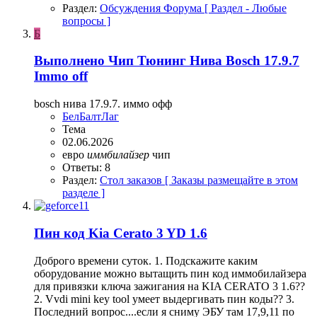
Раздел:
Обсуждения Форума [ Раздел - Любые
вопросы ]
Б
Выполнено
Чип Тюнинг Нива Bosch 17.9.7
Immo off
bosch нива 17.9.7. иммо офф
БелБалтЛаг
Тема
02.06.2026
евро
иммбилайзер
чип
Ответы: 8
Раздел:
Стол заказов [ Заказы размещайте в этом
разделе ]
Пин код Kia Cerato 3 YD 1.6
Доброго времени суток. 1. Подскажите каким
оборудование можно вытащить пин код иммобилайзера
для привязки ключа зажигания на KIA CERATO 3 1.6??
2. Vvdi mini key tool умеет выдергивать пин коды?? 3.
Последний вопрос....если я сниму ЭБУ там 17,9,11 по