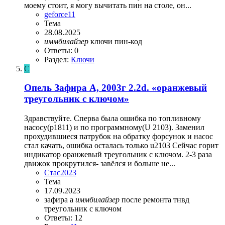
моему стоит, я могу вычитать пин на столе, он...
geforce11
Тема
28.08.2025
иммбилайзер
ключи
пин-код
Ответы: 0
Раздел:
Ключи
С
Опель Зафира А, 2003г 2.2d. «оранжевый
треугольник с ключом»
Здравствуйте. Сперва была ошибка по топливному
насосу(p1811) и по программному(U 2103). Заменил
прохудившиеся патрубок на обратку форсунок и насос
стал качать, ошибка осталась только u2103 Сейчас горит
индикатор оранжевый треугольник с ключом. 2-3 раза
движок прокрутился- завёлся и больше не...
Стас2023
Тема
17.09.2023
зафира а
иммбилайзер
после ремонта тнвд
треугольник с ключом
Ответы: 12