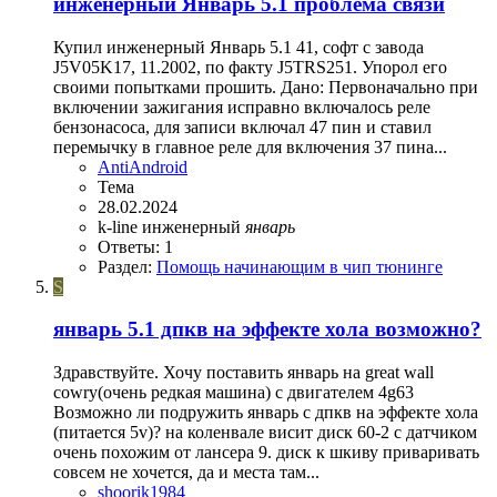
инженерный Январь 5.1 проблема связи
Купил инженерный Январь 5.1 41, софт с завода
J5V05K17, 11.2002, по факту J5TRS251. Упорол его
своими попытками прошить. Дано: Первоначально при
включении зажигания исправно включалось реле
бензонасоса, для записи включал 47 пин и ставил
перемычку в главное реле для включения 37 пина...
AntiAndroid
Тема
28.02.2024
k-line
инженерный
январь
Ответы: 1
Раздел:
Помощь начинающим в чип тюнинге
S
январь 5.1 дпкв на эффекте хола возможно?
Здравствуйте. Хочу поставить январь на great wall
cowry(очень редкая машина) с двигателем 4g63
Возможно ли подружить январь с дпкв на эффекте хола
(питается 5v)? на коленвале висит диск 60-2 с датчиком
очень похожим от лансера 9. диск к шкиву приваривать
совсем не хочется, да и места там...
shoorik1984