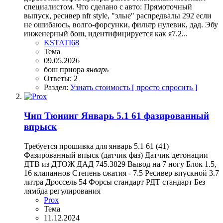
специалистом. Что сделано с авто: Прямоточный
выпуск, ресивер nfr style, "злые" распредвалы 292 если
не ошибаюсь, волго-форсунки, фильтр нулевик, дад. Эбу
инженерный бош, идентифицируется как я7.2...
KSTATI68
Тема
09.05.2026
бош
приора
январь
Ответы: 2
Раздел:
Узнать стоимость [ просто спросить ]
Чип Тюнинг Январь 5.1 61 фазированный
впрыск
Требуется прошивка для январь 5.1 61 (41)
Фазированный впыск (датчик фаз) Датчик детонации
ДТВ из ДТОЖ ДАД 745.3829 Вывод на 7 ногу Блок 1.5,
16 клапаннов Степень сжатия - 7.5 Ресивер впускной 3.7
литра Дроссель 54 Форсы стандарт РДТ стандарт Без
лямбда регулирования
Prox
Тема
11.12.2024