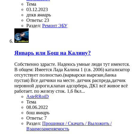
Тема
03.12.2023
дпкв
январь
Ответы: 23
Раздел:
Ремонт ЭБУ
Январь или Бош на Калину?
Собственно здрасте. Надеюсь умные люди тут имеются.
В общем: Имеется Лада Калина 1 (г.в. 2006) катализатор
отсутствует полностью.(варварски вырезан,банка
пустая) Все датчики на месте. датчик распреда,датчик
неровной дороги,клапан адсорбера, ДК1 всё живое всё
работает. по железу сток. 1,6 8кл...
AsteRRoiD
Тема
08.06.2022
бош
январь
Ответы: 7
Раздел:
Прошивки / Скачать / Выложить /
Взаимозаменяемость