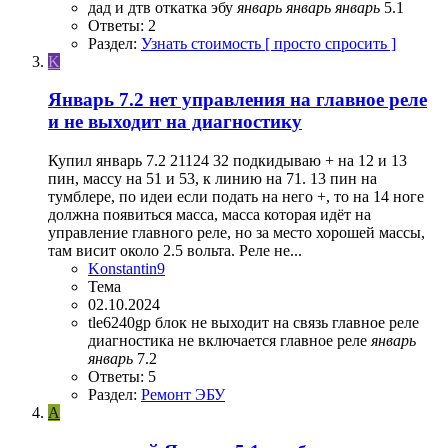
дад и дтв
откатка
эбу
январь
январь
январь
5.1
Ответы: 2
Раздел:
Узнать стоимость [ просто спросить ]
K
Январь 7.2 нет управления на главное реле
и не выходит на диагностику
Купил январь 7.2 21124 32 подкидываю + на 12 и 13
пин, массу на 51 и 53, к линию на 71. 13 пин на
тумблере, по идеи если подать на него +, то на 14 ноге
должна появиться масса, масса которая идёт на
управление главного реле, но за место хорошей массы,
там висит около 2.5 вольта. Реле не...
Konstantin9
Тема
02.10.2024
tle6240gp
блок не выходит на связь
главное реле
диагностика
не включается главное реле
январь
январь
7.2
Ответы: 5
Раздел:
Ремонт ЭБУ
A