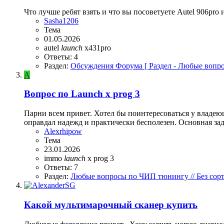
Что лучше ребят взять и что вы посоветуете Autel 906pro 
Sasha1206
Тема
01.05.2026
autel
launch
x431pro
Ответы: 4
Раздел:
Обсуждения Форума [ Раздел - Любые вопро
A
Вопрос по Launch x prog 3
Парни всем привет. Хотел бы поинтересоваться у владею
оправдал надежд и практически бесполезен. Основная зада
Alexrhipow
Тема
23.01.2026
immo
launch
x prog 3
Ответы: 7
Раздел:
Любые вопросы по ЧИП тюнингу // Без сор
Какой мультимарочный сканер купить