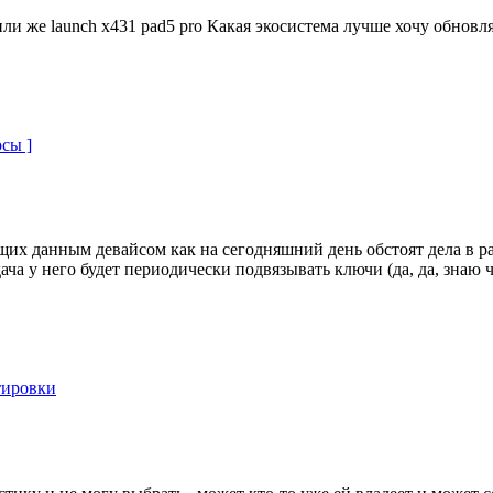
или же launch x431 pad5 pro Какая экосистема лучше хочу обновля
сы ]
щих данным девайсом как на сегодняшний день обстоят дела в ра
ча у него будет периодически подвязывать ключи (да, да, знаю чт
тировки