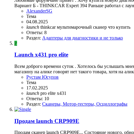
Любимые форумчане привет . Хочу купить новую диагности
Вариант Б - THINKCAR Expert 394 Раньше работал с лаун
AlexanderSG
Тема
04.08.2025
launch
thinkcar
мультимарочный сканер
что купить
Ответы: 8
Раздел:
Адаптеры для диагностики и не только
Р
Launch x431 pro elite
Всем доброго времени суток . Хотелось бы услышать мне
магазину на алике говорят нет такого товара, хотя на али
Рустам Юсупов
Тема
17.02.2025
launch
pro elite
x431
Ответы: 10
Раздел:
Сканеры, Мотор-тестеры, Осциллографы
Продам launch CRP909E
Продам сканер launch CRP909E... Состояние нового, обно