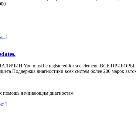
000
т ]
pdates.
ИЧИИ You must be registered for see element. ВСЕ ПРИБ
ншета Поддержка диагностики всех систем более 200 марок авто
их
помощь начинающим диагностам
т ]