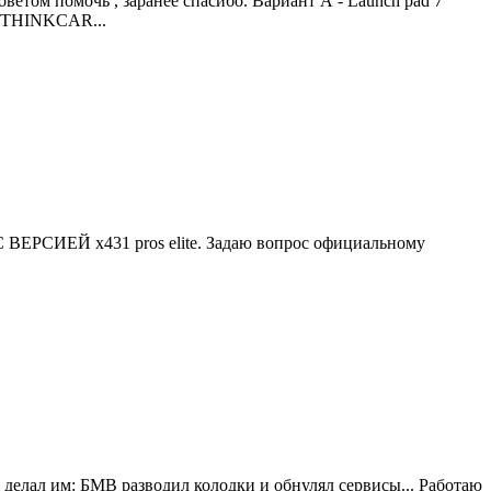
ветом помочь , заранее спасибо. Вариант А - Launch pad 7
ь THINKCAR...
С ВЕРСИЕЙ x431 pros elite. Задаю вопрос официальному
 делал им: БМВ разводил колодки и обнулял сервисы... Работаю