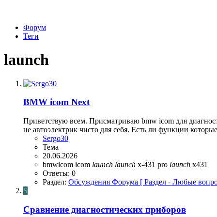
Форум
Теги
launch
BMW icom Next
Приветствую всем. Присматриваю bmw icom для диагност
не автоэлектрик чисто для себя. Есть ли функции которы
Sergo30
Тема
20.06.2026
bmwicom
icom
launch
launch
x-431 pro
launch
x431
Ответы: 0
Раздел:
Обсуждения Форума [ Раздел - Любые вопро
S
Сравнение диагностических приборов