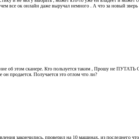
ку и не могу выбрать , может кто-то уже ей владеет и может со
чем все ок онлайн даже выручал немного . А что за новый звер
ние об этом сканере. Кто пользуется таким , Прошу не ПУТАТЬ 
ке он продается. Получается это отлом что ли?
вления закончились, проверил на 10 машинах, из последнего что