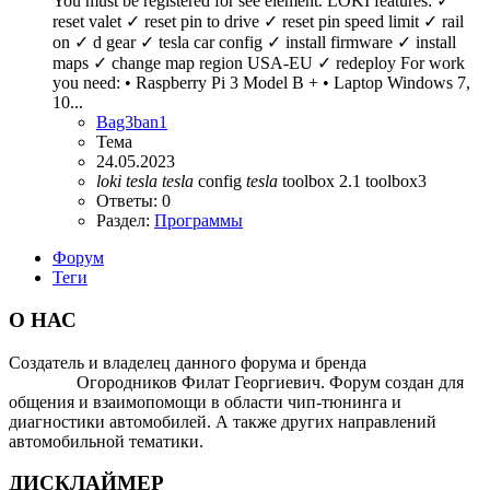
You must be registered for see element. LOKI features: ✓
reset valet ✓ reset pin to drive ✓ reset pin speed limit ✓ rail
on ✓ d gear ✓ tesla car config ✓ install firmware ✓ install
maps ✓ change map region USA-EU ✓ redeploy For work
you need: • Raspberry Pi 3 Model B + • Laptop Windows 7,
10...
Bag3ban1
Тема
24.05.2023
loki
tesla
tesla
config
tesla
toolbox 2.1
toolbox3
Ответы: 0
Раздел:
Программы
Форум
Теги
О НАС
Создатель и владелец данного форума и бренда
OTOMOTIV-
FORUM
Огородников Филат Георгиевич. Форум создан для
общения и взаимопомощи в области чип-тюнинга и
диагностики автомобилей. А также других направлений
автомобильной тематики.
ДИСКЛАЙМЕР