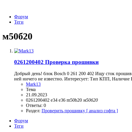
Форум
Теги
м50б20
0261200402 Проверка прошивки
Добрый день! блок Bosch 0 261 200 402 Ищу сток прошив
ней ничего не известно. Интересует: Тип КПП, Наличие
Mark13
Тема
21.09.2023
0261200402
e34
e36
m50b20
м50б20
Ответы: 0
Раздел:
Проверить прошивку [ анализ софта ]
Форум
Теги