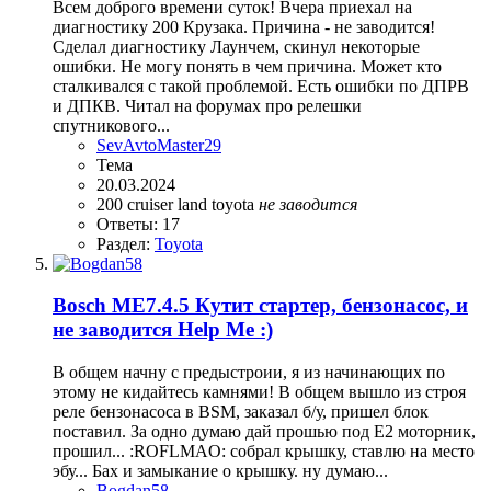
Всем доброго времени суток! Вчера приехал на
диагностику 200 Крузака. Причина - не заводится!
Сделал диагностику Лаунчем, скинул некоторые
ошибки. Не могу понять в чем причина. Может кто
сталкивался с такой проблемой. Есть ошибки по ДПРВ
и ДПКВ. Читал на форумах про релешки
спутникового...
SevAvtoMaster29
Тема
20.03.2024
200
cruiser
land
toyota
не
заводится
Ответы: 17
Раздел:
Toyota
Bosch ME7.4.5 Кутит стартер, бензонасос, и
не заводится Help Me :)
В общем начну с предыстроии, я из начинающих по
этому не кидайтесь камнями! В общем вышло из строя
реле бензонасоса в BSM, заказал б/у, пришел блок
поставил. За одно думаю дай прошью под Е2 моторник,
прошил... :ROFLMAO: собрал крышку, ставлю на место
эбу... Бах и замыкание о крышку. ну думаю...
Bogdan58