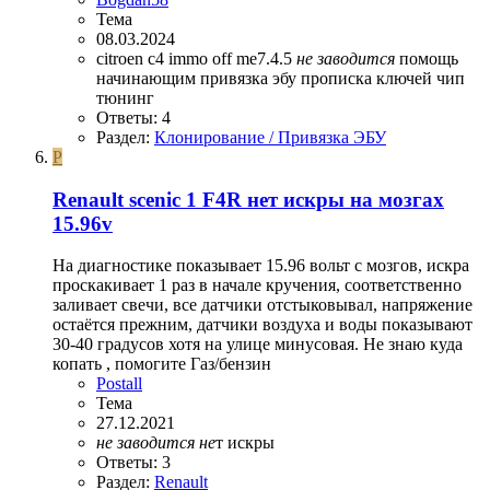
Тема
08.03.2024
citroen c4
immo off
me7.4.5
не
заводится
помощь
начинающим
привязка эбу
прописка ключей
чип
тюнинг
Ответы: 4
Раздел:
Клонирование / Привязка ЭБУ
P
Renault scenic 1 F4R нет искры на мозгах
15.96v
На диагностике показывает 15.96 вольт с мозгов, искра
проскакивает 1 раз в начале кручения, соответственно
заливает свечи, все датчики отстыковывал, напряжение
остаётся прежним, датчики воздуха и воды показывают
30-40 градусов хотя на улице минусовая. Не знаю куда
копать , помогите Газ/бензин
Postall
Тема
27.12.2021
не
заводится
не
т искры
Ответы: 3
Раздел:
Renault