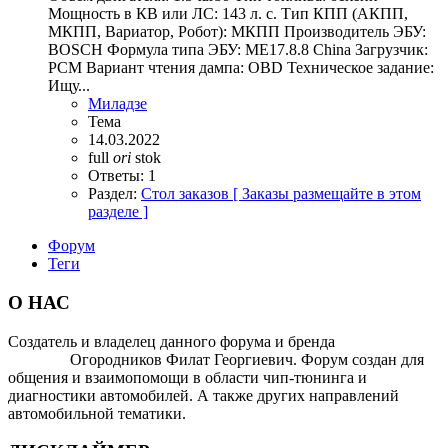
Мощность в КВ или ЛС: 143 л. с. Тип КПП (АКПП,
МКПП, Вариатор, Робот): МКПП Производитель ЭБУ:
BOSCH Формула типа ЭБУ: ME17.8.8 China Загрузчик:
PCM Вариант чтения дампа: OBD Техническое задание:
Ищу...
Миладзе
Тема
14.03.2022
full
ori
stok
Ответы: 1
Раздел:
Стол заказов [ Заказы размещайте в этом
разделе ]
Форум
Теги
О НАС
Создатель и владелец данного форума и бренда
OTOMOTIV-
FORUM
Огородников Филат Георгиевич. Форум создан для
общения и взаимопомощи в области чип-тюнинга и
диагностики автомобилей. А также других направлений
автомобильной тематики.