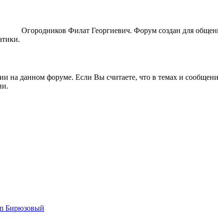
ORUM
Огородников Филат Георгиевич. Форум создан для общен
атики.
ии на данном форуме. Если Вы считаете, что в темах и сообщен
ии.
um Бирюзовый