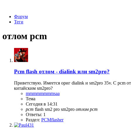
Форум
Теги
отлом pcm
Pcm flash отлом - dialink или sm2pro?
Приветствую. Имеется ориг dialink и sm2pro 35v. С pcm 
китайским sm2pro?
mmmmmmmmsaa
Тема
Сегодня в 14:31
pcm
flash
sm2 pro
sm2pro
отлом
pcm
Ответы: 1
Раздел:
PCMflasher