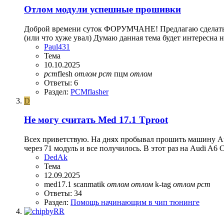
Отлом модули успешные прошивки
Доброй времени суток ФОРУМЧАНЕ! Предлагаю сделать т
(или что хуже увал) Думаю данная тема будет интересна н
Paul431
Тема
10.10.2025
pcm
flesh
отлом
pcm
пцм
отлом
Ответы: 6
Раздел:
PCMflasher
D
Не могу считать Med 17.1 Tproot
Всех приветствую. На днях пробывал прошить машину Au
через 71 модуль и все получилось. В этот раз на Audi A6
DedAk
Тема
12.09.2025
med17.1
scanmatik
отлом
отлом
k-tag
отлом
pcm
Ответы: 34
Раздел:
Помощь начинающим в чип тюнинге