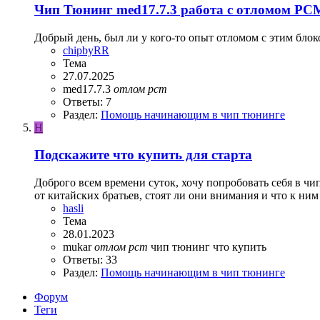
Чип Тюнинг med17.7.3 работа с отломом PCM
Добрый день, был ли у кого-то опыт отломом с этим блок
chipbyRR
Тема
27.07.2025
med17.7.3
отлом
pcm
Ответы: 7
Раздел:
Помощь начинающим в чип тюнинге
H
Подскажите что купить для старта
Доброго всем времени суток, хочу попробовать себя в ч
от китайских братьев, стоят ли они внимания и что к ним 
hasli
Тема
28.01.2023
mukar
отлом
pcm
чип тюнинг
что купить
Ответы: 33
Раздел:
Помощь начинающим в чип тюнинге
Форум
Теги