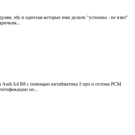
м, эбу и идентам которые ими делали "успешно - не взял"
аричкам...
а Audi A4 B8 с помощью китайматика 2 про и отлома PCM
дентификацию не...