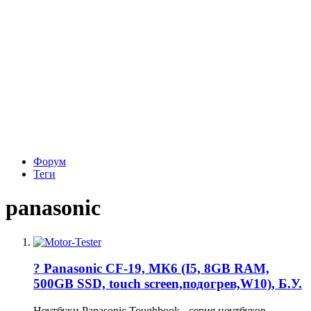
Форум
Теги
panasonic
? Panasonic CF-19, МК6 (I5, 8GB RAM,
500GB SSD, touch screen,подогрев,W10), Б.У.
Ноутбуки Panasonic Toughbook - серия ноутбуков,