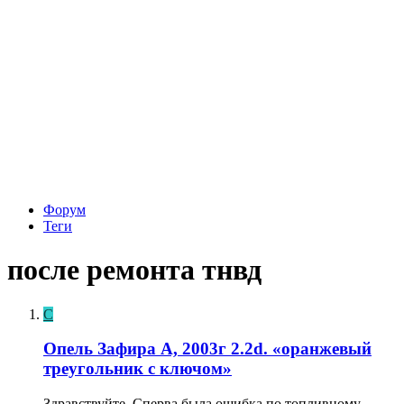
Форум
Теги
после ремонта тнвд
С
Опель Зафира А, 2003г 2.2d. «оранжевый
треугольник с ключом»
Здравствуйте. Сперва была ошибка по топливному