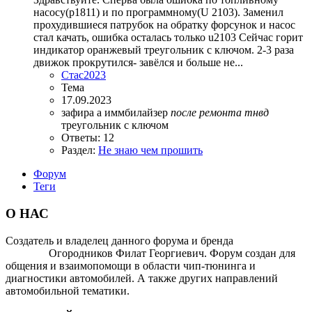
насосу(p1811) и по программному(U 2103). Заменил
прохудившиеся патрубок на обратку форсунок и насос
стал качать, ошибка осталась только u2103 Сейчас горит
индикатор оранжевый треугольник с ключом. 2-3 раза
движок прокрутился- завёлся и больше не...
Стас2023
Тема
17.09.2023
зафира а
иммбилайзер
после
ремонта
тнвд
треугольник с ключом
Ответы: 12
Раздел:
Не знаю чем прошить
Форум
Теги
О НАС
Создатель и владелец данного форума и бренда
OTOMOTIV-
FORUM
Огородников Филат Георгиевич. Форум создан для
общения и взаимопомощи в области чип-тюнинга и
диагностики автомобилей. А также других направлений
автомобильной тематики.