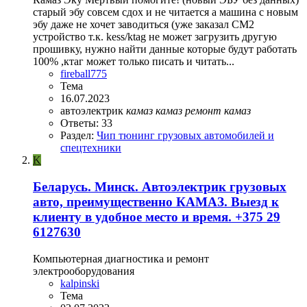
старый эбу совсем сдох и не читается а машина с новым
эбу даже не хочет заводиться (уже заказал СМ2
устройство т.к. kess/ktag не может загрузить другую
прошивку, нужно найти данные которые будут работать
100% ,ктаг может только писать и читать...
fireball775
Тема
16.07.2023
автоэлектрик
камаз
камаз
ремонт
камаз
Ответы: 33
Раздел:
Чип тюнинг грузовых автомобилей и
спецтехники
K
Беларусь. Минск. Автоэлектрик грузовых
авто, преимущественно КАМАЗ. Выезд к
клиенту в удобное место и время. +375 29
6127630
Компьютерная диагностика и ремонт
электрооборудования
kalpinski
Тема