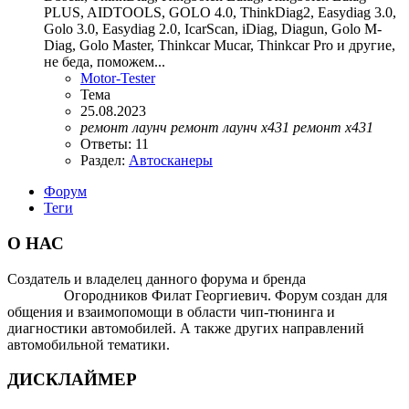
PLUS, AIDTOOLS, GOLO 4.0, ThinkDiag2, Easydiag 3.0,
Golo 3.0, Easydiag 2.0, IcarScan, iDiag, Diagun, Golo M-
Diag, Golo Master, Thinkcar Mucar, Thinkcar Pro и другие,
не беда, поможем...
Motor-Tester
Тема
25.08.2023
ремонт
лаунч
ремонт
лаунч
х431
ремонт
х431
Ответы: 11
Раздел:
Автосканеры
Форум
Теги
О НАС
Создатель и владелец данного форума и бренда
OTOMOTIV-
FORUM
Огородников Филат Георгиевич. Форум создан для
общения и взаимопомощи в области чип-тюнинга и
диагностики автомобилей. А также других направлений
автомобильной тематики.
ДИСКЛАЙМЕР