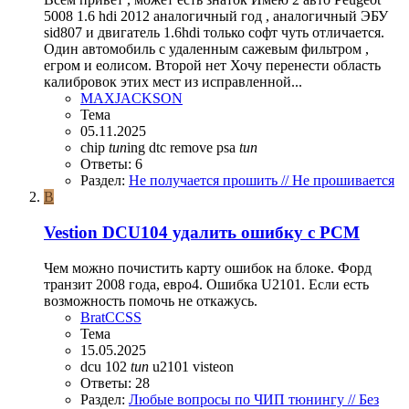
5008 1.6 hdi 2012 аналогичный год , аналогичный ЭБУ
sid807 и двигатель 1.6hdi только софт чуть отличается.
Один автомобиль с удаленным сажевым фильтром ,
егром и еолисом. Второй нет Хочу перенести область
калибровок этих мест из исправленной...
MAXJACKSON
Тема
05.11.2025
chip
tun
ing dtc remove
psa
tun
Ответы: 6
Раздел:
Не получается прошить // Не прошивается
B
Vestion DCU104 удалить ошибку с PCM
Чем можно почистить карту ошибок на блоке. Форд
транзит 2008 года, евро4. Ошибка U2101. Если есть
возможность помочь не откажусь.
BratCCSS
Тема
15.05.2025
dcu 102
tun
u2101
visteon
Ответы: 28
Раздел:
Любые вопросы по ЧИП тюнингу // Без