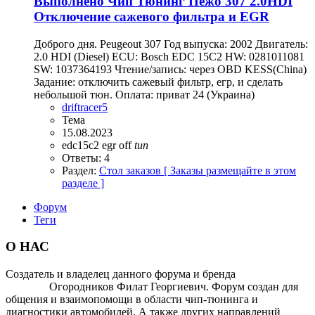
Выполнено
Чип Тюнинг Пежо 307 2.0HDI
Отключение сажевого фильтра и EGR
Доброго дня. Peugeout 307 Год выпуска: 2002 Двигатель:
2.0 HDI (Diesel) ECU: Bosch EDC 15C2 HW: 0281011081
SW: 1037364193 Чтение/запись: через OBD KESS(China)
Задание: отключить сажевый фильтр, егр, и сделать
небольшой тюн. Оплата: приват 24 (Украина)
driftracer5
Тема
15.08.2023
edc15c2
egr off
tun
Ответы: 4
Раздел:
Стол заказов [ Заказы размещайте в этом
разделе ]
Форум
Теги
О НАС
Создатель и владелец данного форума и бренда
OTOMOTIV-
FORUM
Огородников Филат Георгиевич. Форум создан для
общения и взаимопомощи в области чип-тюнинга и
диагностики автомобилей. А также других направлений