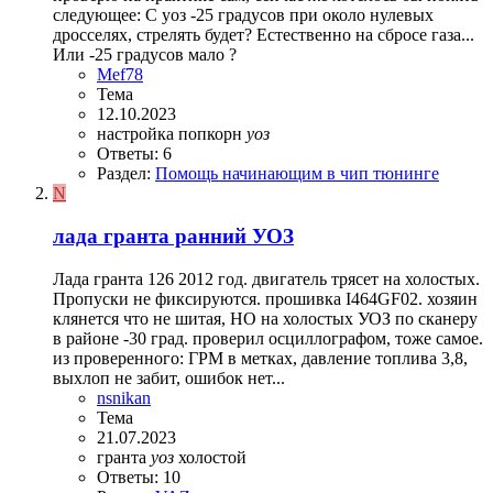
следующее: С уоз -25 градусов при около нулевых
дросселях, стрелять будет? Естественно на сбросе газа...
Или -25 градусов мало ?
Mef78
Тема
12.10.2023
настройка
попкорн
уоз
Ответы: 6
Раздел:
Помощь начинающим в чип тюнинге
N
лада гранта ранний УОЗ
Лада гранта 126 2012 год. двигатель трясет на холостых.
Пропуски не фиксируются. прошивка I464GF02. хозяин
клянется что не шитая, НО на холостых УОЗ по сканеру
в районе -30 град. проверил осциллографом, тоже самое.
из проверенного: ГРМ в метках, давление топлива 3,8,
выхлоп не забит, ошибок нет...
nsnikan
Тема
21.07.2023
гранта
уоз
холостой
Ответы: 10