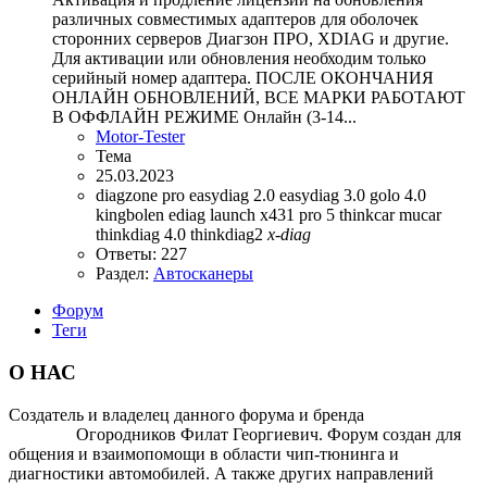
различных совместимых адаптеров для оболочек
сторонних серверов Диагзон ПРО, XDIAG и другие.
Для активации или обновления необходим только
серийный номер адаптера. ПОСЛЕ ОКОНЧАНИЯ
ОНЛАЙН ОБНОВЛЕНИЙ, ВСЕ МАРКИ РАБОТАЮТ
В ОФФЛАЙН РЕЖИМЕ Онлайн (3-14...
Motor-Tester
Тема
25.03.2023
diagzone pro
easydiag 2.0
easydiag 3.0
golo 4.0
kingbolen ediag
launch x431 pro 5
thinkcar mucar
thinkdiag 4.0
thinkdiag2
x-diag
Ответы: 227
Раздел:
Автосканеры
Форум
Теги
О НАС
Создатель и владелец данного форума и бренда
OTOMOTIV-
FORUM
Огородников Филат Георгиевич. Форум создан для
общения и взаимопомощи в области чип-тюнинга и
диагностики автомобилей. А также других направлений