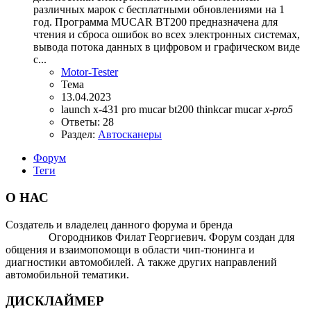
различных марок с бесплатными обновлениями на 1
год. Программа MUCAR BT200 предназначена для
чтения и сброса ошибок во всех электронных системах,
вывода потока данных в цифровом и графическом виде
с...
Motor-Tester
Тема
13.04.2023
launch x-431 pro
mucar bt200
thinkcar mucar
x-pro5
Ответы: 28
Раздел:
Автосканеры
Форум
Теги
О НАС
Создатель и владелец данного форума и бренда
OTOMOTIV-
FORUM
Огородников Филат Георгиевич. Форум создан для
общения и взаимопомощи в области чип-тюнинга и
диагностики автомобилей. А также других направлений
автомобильной тематики.
ДИСКЛАЙМЕР