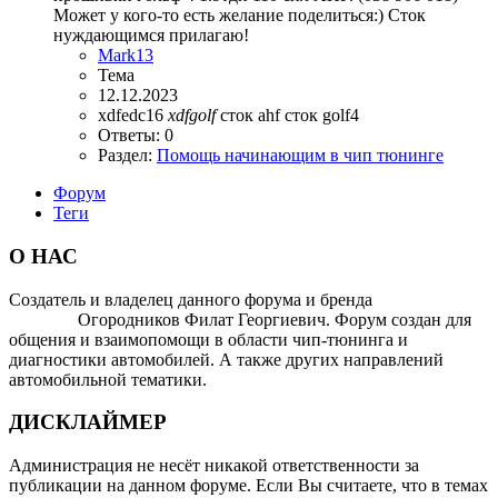
Может у кого-то есть желание поделиться:) Сток
нуждающимся прилагаю!
Mark13
Тема
12.12.2023
xdfedc16
xdfgolf
сток ahf
сток golf4
Ответы: 0
Раздел:
Помощь начинающим в чип тюнинге
Форум
Теги
О НАС
Создатель и владелец данного форума и бренда
OTOMOTIV-
FORUM
Огородников Филат Георгиевич. Форум создан для
общения и взаимопомощи в области чип-тюнинга и
диагностики автомобилей. А также других направлений
автомобильной тематики.
ДИСКЛАЙМЕР
Администрация не несёт никакой ответственности за
публикации на данном форуме. Если Вы считаете, что в темах