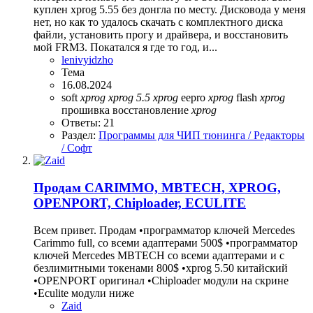
куплен xprog 5.55 без донгла по месту. Дисковода у меня
нет, но как то удалось скачать с комплектного диска
файли, установить прогу и драйвера, и восстановить
мой FRM3. Покатался я где то год, и...
lenivyidzho
Тема
16.08.2024
soft
xprog
xprog
5.5
xprog
eepro
xprog
flash
xprog
прошивка
восстановление
xprog
Ответы: 21
Раздел:
Программы для ЧИП тюнинга / Редакторы
/ Софт
Продам CARIMMO, MBTECH, XPROG,
OPENPORT, Chiploader, ECULITE
Всем привет. Продам •программатор ключей Mercedes
Carimmo full, со всеми адаптерами 500$ •программатор
ключей Mercedes MBTECH со всеми адаптерами и с
безлимитными токенами 800$ •xprog 5.50 китайский
•OPENPORT оригинал •Chiploader модули на скрине
•Eculite модули ниже
Zaid