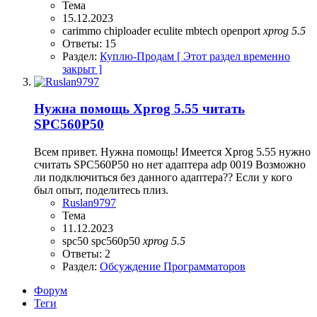
Тема
15.12.2023
carimmo
chiploader
eculite
mbtech
openport
xprog
5.5
Ответы: 15
Раздел:
Куплю-Продам [ Этот раздел временно
закрыт ]
Нужна помощь Xprog 5.55 читать
SPC560P50
Всем привет. Нужна помощь! Имеется Xprog 5.55 нужно
считать SPC560P50 но нет адаптера adp 0019 Возможно
ли подключиться без данного адаптера?? Если у кого
был опыт, поделитесь плиз.
Ruslan9797
Тема
11.12.2023
spc50
spc560p50
xprog
5.5
Ответы: 2
Раздел:
Обсуждение Программаторов
Форум
Теги