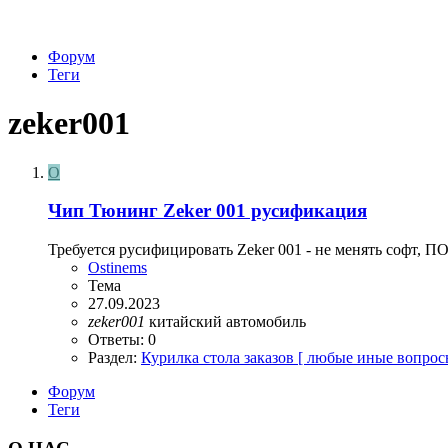
Форум
Теги
zeker001
O
Чип Тюнинг Zeker 001 русификация
Требуется русифицировать Zeker 001 - не менять софт, ПО
Ostinems
Тема
27.09.2023
zeker001
китайский автомобиль
Ответы: 0
Раздел:
Курилка стола заказов [ любые иные вопрос
Форум
Теги