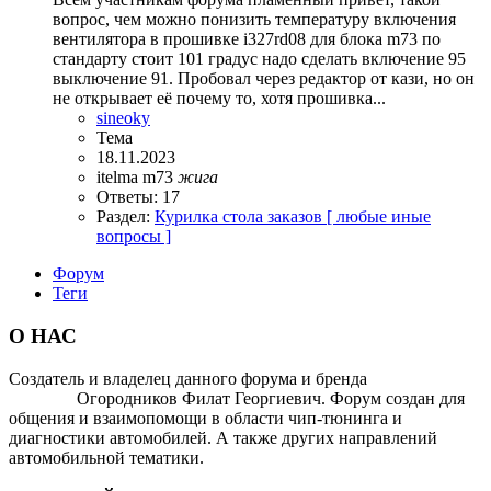
вопрос, чем можно понизить температуру включения
вентилятора в прошивке i327rd08 для блока m73 по
стандарту стоит 101 градус надо сделать включение 95
выключение 91. Пробовал через редактор от кази, но он
не открывает её почему то, хотя прошивка...
sineoky
Тема
18.11.2023
itelma
m73
жига
Ответы: 17
Раздел:
Курилка стола заказов [ любые иные
вопросы ]
Форум
Теги
О НАС
Создатель и владелец данного форума и бренда
OTOMOTIV-
FORUM
Огородников Филат Георгиевич. Форум создан для
общения и взаимопомощи в области чип-тюнинга и
диагностики автомобилей. А также других направлений
автомобильной тематики.