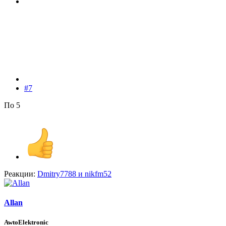
#7
По 5
Реакции:
Dmitry7788
и
nikfm52
Allan
AwtoElektronic