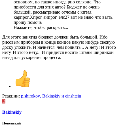
основном, но также иногда рио солярис. Что
приобрести для этих авто? Бюджет не очень
большой, рассматриваю отломы с китая,
карпрог,Хпрог айпрог, елс27 вот не знаю что взять,
прошу помочь
Нажмите, чтобы раскрыть...
Для этого занятия бюджет должен быть большой. Ибо
рисовым прибором в конце концов какую нибудь свежую
доску уложите. И начнется, чем поднять... А нету! И этого
нету. И этого нету... И придется носить штаны ширинкой
назад для ускорения процесса.
Реакции:
p.shirokov
,
Bakinskiy
и
einshtein
B
Bakinskiy
Новенький