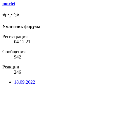
morfei
ᕙ(⇀‸↼‶)ᕗ
Участник форума
Регистрация
04.12.21
Сообщения
942
Реакции
246
18.09.2022