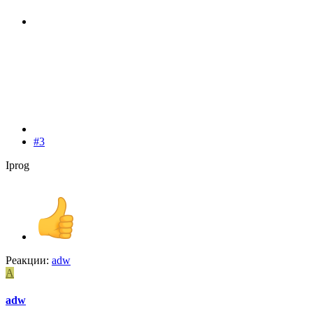
#3
Iprog
Реакции:
adw
A
adw