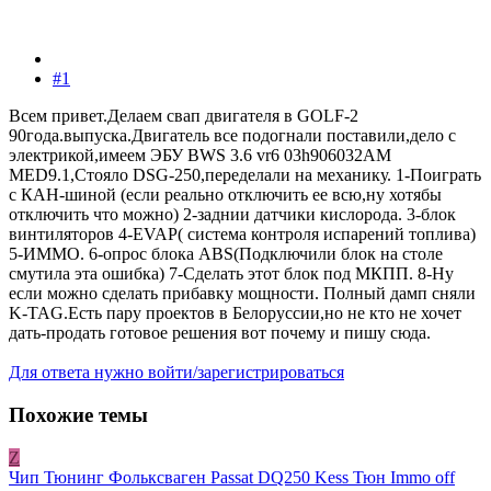
#1
Всем привет.Делаем свап двигателя в GOLF-2
90года.выпуска.Двигатель все подогнали поставили,дело с
электрикой,имеем ЭБУ BWS 3.6 vr6 03h906032AM
MED9.1,Стояло DSG-250,переделали на механику. 1-Поиграть
с КАН-шиной (если реально отключить ее всю,ну хотябы
отключить что можно) 2-заднии датчики кислорода. 3-блок
винтиляторов 4-EVAP( система контроля испарений топлива)
5-ИММО. 6-опрос блока ABS(Подключили блок на столе
смутила эта ошибка) 7-Сделать этот блок под МКПП. 8-Ну
если можно сделать прибавку мощности. Полный дамп сняли
K-TAG.Есть пару проектов в Белоруссии,но не кто не хочет
дать-продать готовое решения вот почему и пишу сюда.
Для ответа нужно войти/зарегистрироваться
Похожие темы
Z
Чип Тюнинг Фольксваген Passat DQ250 Kess Тюн Immo off