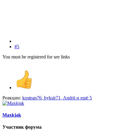
#5
You must be registered for see links
Реакции:
kostean76
,
byksir71
,
Andrii
и ещё 5
Maxkjak
Участник форума