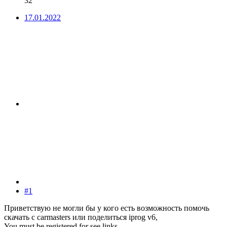
32
17.01.2022
#1
Приветствую не могли бы у кого есть возможность помочь
скачать с carmasters или поделиться iprog v6,
You must be registered for see links