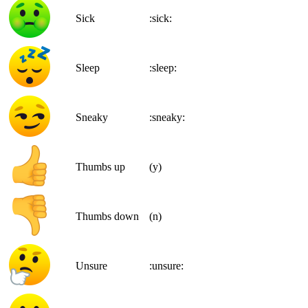
Sick
:sick:
Sleep
:sleep:
Sneaky
:sneaky:
Thumbs up
(y)
Thumbs down
(n)
Unsure
:unsure: