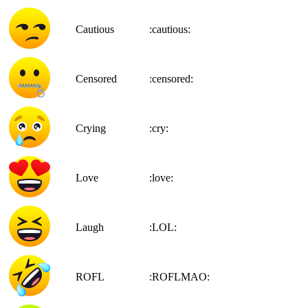
Cautious
:cautious:
Censored
:censored:
Crying
:cry:
Love
:love:
Laugh
:LOL:
ROFL
:ROFLMAO: