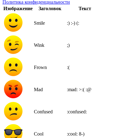
Политика конфиденциальности
Изображение
Заголовок
Текст
Smile
:)
:-)
(:
Wink
;)
Frown
:(
Mad
:mad:
>:(
:@
Confused
:confused:
Cool
:cool:
8-)