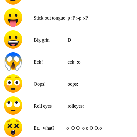
Stick out tongue
:p
:P
:-p
:-P
Big grin
:D
Eek!
:eek:
:o
Oops!
:oops:
Roll eyes
:rolleyes:
Er... what?
o_O
O_o
o.O
O.o