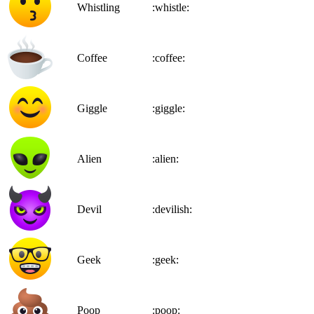
Whistling
:whistle:
Coffee
:coffee:
Giggle
:giggle:
Alien
:alien:
Devil
:devilish:
Geek
:geek:
Poop
:poop: