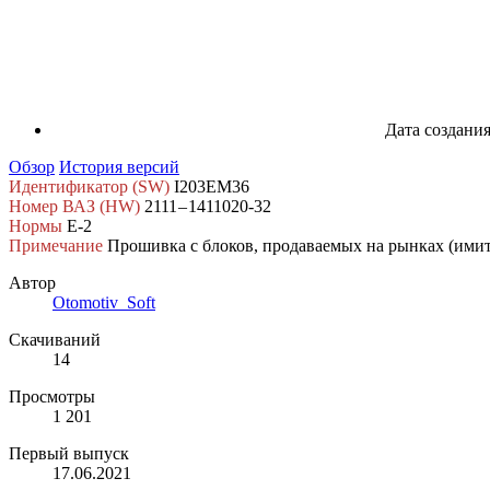
Дата создани
Обзор
История версий
Идентификатор (SW)
I203EM36
Номер ВАЗ (HW)
2111 – 1411020-32
Нормы
Е‑2
Примечание
Прошивка с блоков, продаваемых на рынках (имит
Автор
Otomotiv_Soft
Скачиваний
14
Просмотры
1 201
Первый выпуск
17.06.2021