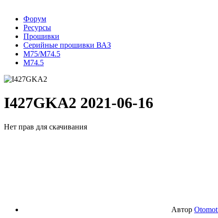
Форум
Ресурсы
Прошивки
Серийные прошивки ВАЗ
M75/M74.5
М74.5
I427GKA2
2021-06-16
Нет прав для скачивания
Автор
Otomot