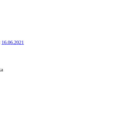
я
16.06.2021
ка