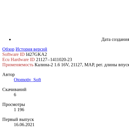
Дата создани
Обзор
История версий
Software ID
I427GKA2
Ecu Hardware ID
21127 – 1411020-23
Применяемость
Калина‑2 1.6 16V, 21127, MAP, рег. длины впус
Автор
Otomotiv_Soft
Скачиваний
6
Просмотры
1 196
Первый выпуск
16.06.2021