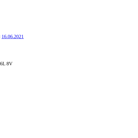
я
16.06.2021
6L 8V