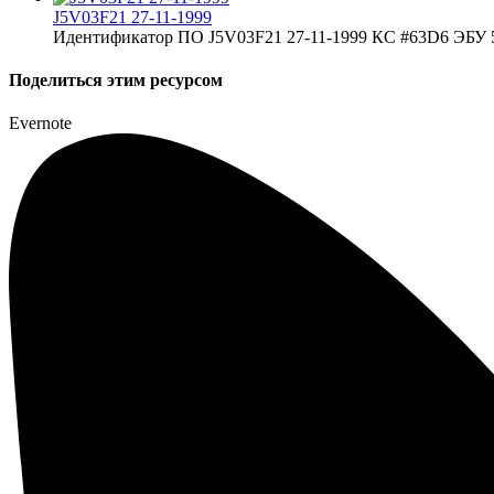
J5V03F21 27-11-1999
Идентификатор ПО J5V03F21 27-11-1999 КС #63D6 ЭБУ 5
Поделиться этим ресурсом
Evernote