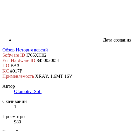
Дата создани
Обзор
История версий
Software ID
I765XH02
Ecu Hardware ID
8450020051
ПО
ВАЗ
KC
#917F
Применяемость
XRAY, 1.6MT 16V
Автор
Otomotiv_Soft
Скачиваний
1
Просмотры
980