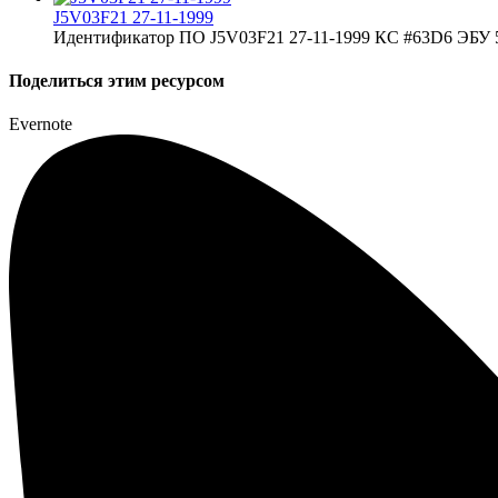
J5V03F21 27-11-1999
Идентификатор ПО J5V03F21 27-11-1999 КС #63D6 ЭБУ 5
Поделиться этим ресурсом
Evernote