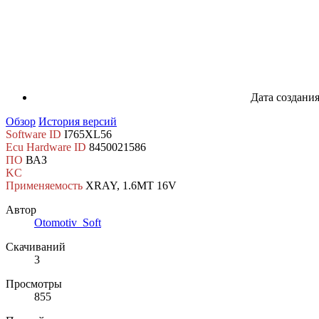
Дата создани
Обзор
История версий
Software ID
I765XL56
Ecu Hardware ID
8450021586
ПО
ВАЗ
KC
Применяемость
XRAY, 1.6MT 16V
Автор
Otomotiv_Soft
Скачиваний
3
Просмотры
855