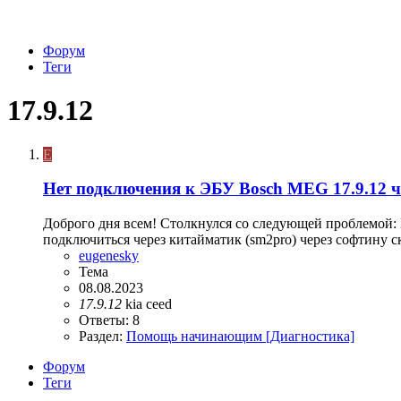
Форум
Теги
17.9.12
E
Нет подключения к ЭБУ Bosch MEG 17.9.12 ч
Доброго дня всем! Столкнулся со следующей проблемой:
подключиться через китайматик (sm2pro) через софтину ск
eugenesky
Тема
08.08.2023
17.9.12
kia ceed
Ответы: 8
Раздел:
Помощь начинающим [Диагностика]
Форум
Теги