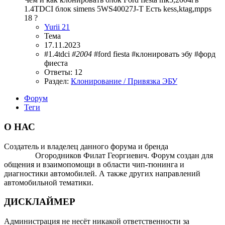
1.4TDCI блок simens 5WS40027J-T Есть kess,ktag,mpps
18 ?
Yurii 21
Тема
17.11.2023
#1.4tdci
#2004
#ford fiesta
#клонировать эбу
#форд
фиеста
Ответы: 12
Раздел:
Клонирование / Привязка ЭБУ
Форум
Теги
О НАС
Создатель и владелец данного форума и бренда
OTOMOTIV-
FORUM
Огородников Филат Георгиевич. Форум создан для
общения и взаимопомощи в области чип-тюнинга и
диагностики автомобилей. А также других направлений
автомобильной тематики.
ДИСКЛАЙМЕР
Администрация не несёт никакой ответственности за