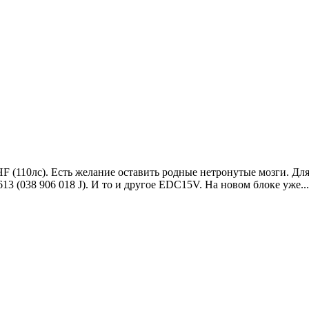
HF (110лс). Есть желание оставить родные нетронутые мозги. Д
613 (038 906 018 J). И то и другое EDC15V. На новом блоке уже...